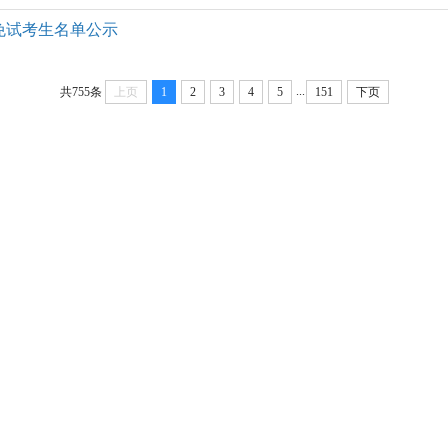
免试考生名单公示
...
共755条
上页
1
2
3
4
5
151
下页